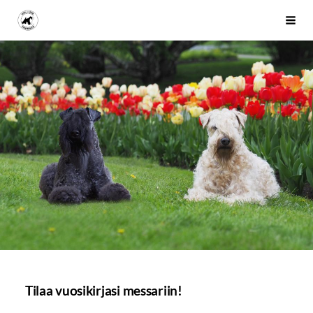
Siirry
Kerry- ja vehnäterrierikerho
Haku
sivun
sisältöön
Tilaa vuosikirjasi messariin!