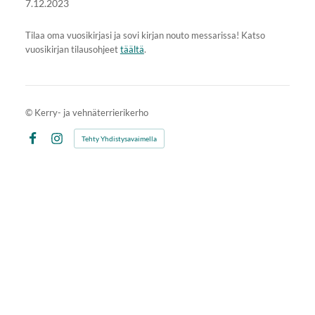
7.12.2023
Tilaa oma vuosikirjasi ja sovi kirjan nouto messarissa! Katso
vuosikirjan tilausohjeet
täältä
.
©
Kerry- ja vehnäterrierikerho
Tehty Yhdistysavaimella
Facebook
Instagram