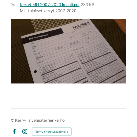
Kerryt MH 2007-2020 koonti.pdf
233 KB
MH-tulokset kerryt 2007-2020
©
Kerry- ja vehnäterrierikerho
Tehty Yhdistysavaimella
Facebook
Instagram