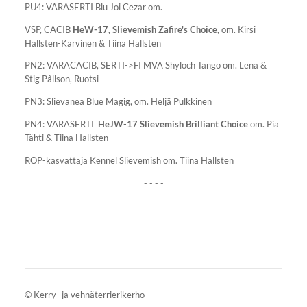
PU4: VARASERTI Blu Joi Cezar om.
VSP, CACIB
HeW-17,
Slievemish Zafire's Choice
, om. Kirsi
Hallsten-Karvinen & Tiina Hallsten
PN2: VARACACIB, SERTI->FI MVA Shyloch Tango om. Lena &
Stig Pållson, Ruotsi
PN3: Slievanea Blue Magig, om. Heljä Pulkkinen
PN4: VARASERTI
HeJW-17 Slievemish Brilliant Choice
om. Pia
Tähti & Tiina Hallsten
ROP-kasvattaja Kennel Slievemish om. Tiina Hallsten
- - - -
©
Kerry- ja vehnäterrierikerho