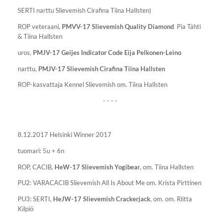
SERTI narttu Slievemish Cirafina Tiina Hallsten)
ROP veteraani,
PMVV-17 Slievemish Quality Diamond
Pia Tähti
& Tiina Hallsten
uros,
PMJV-17 Geijes Indicator Code Eija Pelkonen-Leino
narttu,
PMJV-17 Slievemish Cirafina Tiina Hallsten
ROP-kasvattaja Kennel Slievemish om. Tiina Hallsten
- - - -
8.12.2017 Helsinki Winner 2017
tuomari: 5u + 6n
ROP, CACIB,
HeW-17
Slievemish Yogibear
, om. Tiina Hallsten
PU2: VARACACIB Slievemish All Is About Me om. Krista Pirttinen
PU3: SERTI,
HeJW-17 Slievemish Crackerjack
, om. om. Riitta
Kilpiö