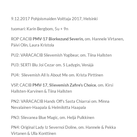
9.12.2017 Pohjoismaiden Voittaja 2017, Helsinki
tuomari: Karin Bergbom, 5u + 9n
ROP CACIB
PMV-17
Biorkezund Severin,
om. Hannele Virtanen,
Päivi Olin, Laura Kristola
PU2: VARACACIB Slievemish Yogibear, om. Tiina Hallsten
PU3: SERTI Blu Joi Cezar om. S Ladygin, Venäjä
PU4: Slievemish All Is About Me om. Krista Pirttinen
VSP, CACIB
PMV-17,
Slievemish Zafire's Choice
, om. Kirsi
Hallsten-Karvinen & Tiina Hallsten
PN2: VARACACIB Hands Off's Sasta Chiarrai om. Minna
Nevalainen-Haapala & Helmilotta Haapala
PN3: Slievanea Blue Magic, om. Heljä Pulkkinen
PN4: Original Lady Iz Severnoi Doline, om. Hannele & Pekka
Virtanen & Ulla Konttinen