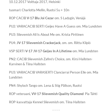
10.12.2017 Voittaja 2017, Helsinki
tuomari: Charlotta Mellin, Ruotsi 5u + 10n
ROP CACIB
V-17
Blu Joi Cezar
om. S Ladygin, Venäjä
PU2: VARACACIB SERTI Geijes Have A Guess om. Mia Lundsten
PU3: Slievemish All Is About Me om. Krista Pirttinen
PU4:
JV-17 Slievemish Crackerjack
, om. om. Riitta Kilpiö
VSP SERTI
V-17 JV-17
Geijes In A Lifetime
om. Mia Lundsten
PN2: CACIB Slievemish Zafire's Choice, om. Kirsi Hallsten-
Karvinen & Tiina Hallsten
PU3: VARACACIB VARASERTI Clanciarrai Person Elle om. Mia
Lundsten
PN4: Shyloch Tango om. Lena & Stig Pållson, Ruotsi
ROP veteraani,
VV-17 Slievemish Quality Diamond
Pia Tähti
ROP-kasvattaja Kennel Slievemish om. Tiina Hallsten
- - - -