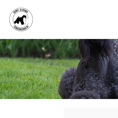
Siirry
sivun
sisältöön
Kerry- ja vehnäterrierikerho