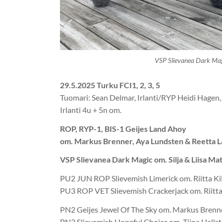
VSP Slievanea Dark Ma
29.5.2025 Turku FCI1, 2, 3, 5
Tuomari: Sean Delmar, Irlanti/RYP Heidi Hagen,
Irlanti 4u + 5n om.
ROP, RYP-1, BIS-1 Geijes Land Ahoy
om. Markus Brenner, Aya Lundsten & Reetta 
VSP Slievanea Dark Magic om. Silja & Liisa Ma
PU2 JUN ROP Slievemish Limerick om. Riitta Ki
PU3 ROP VET Slievemish Crackerjack om. Riitta
PN2 Geijes Jewel Of The Sky om. Markus Bren
PN3 Slievemish Hopeful Choice om. Tiina Halls