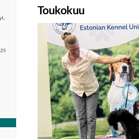
Toukokuu
yt,
025