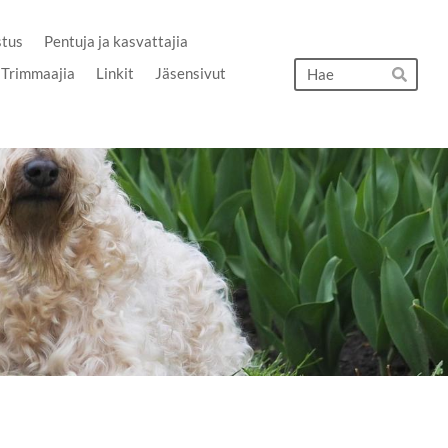
stus
Pentuja ja kasvattajia
Hak
Trimmaajia
Linkit
Jäsensivut
Hae