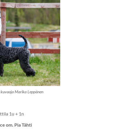
e kuvaaja Marika Leppänen
tila 1u + 1n
e om. Pia Tähti