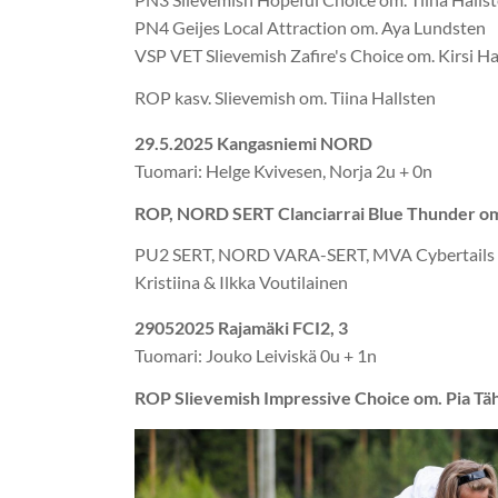
PN4 Geijes Local Attraction om. Aya Lundsten
VSP VET Slievemish Zafire's Choice om. Kirsi H
ROP kasv. Slievemish om. Tiina Hallsten
29.5.2025 Kangasniemi NORD
Tuomari: Helge Kvivesen, Norja 2u + 0n
ROP, NORD SERT Clanciarrai Blue Thunder om. 
PU2 SERT, NORD VARA-SERT, MVA Cybertails D
Kristiina & Ilkka Voutilainen
29052025 Rajamäki FCI2, 3
Tuomari: Jouko Leiviskä 0u + 1n
ROP Slievemish Impressive Choice om. Pia Täh