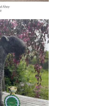
nd Ahoy
a