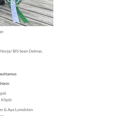
gic
 Norja/ BIS Sean Delmar,
Lauttamus
thlein
lpiö
 Kilpiö
ner & Aya Lumdsten
ten