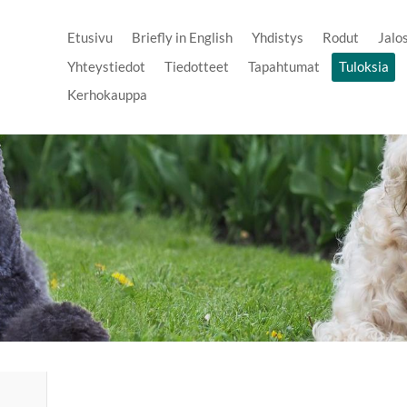
Etusivu
Briefly in English
Yhdistys
Rodut
Jalo
Yhteystiedot
Tiedotteet
Tapahtumat
Tuloksia
Kerhokauppa