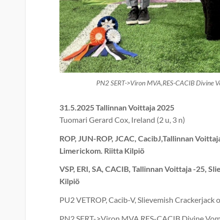
PN2 SERT->Viron MVA,RES-CACIB Divine V
31.5.2025 Tallinnan Voittaja 2025
Tuomari Gerard Cox, Ireland (2 u, 3 n)
ROP, JUN-ROP, JCAC, CacibJ,Tallinnan Voittaja
Limerickom. Riitta Kilpiö
VSP, ERI, SA, CACIB, Tallinnan Voittaja -25, Sl
Kilpiö
PU2 VETROP, Cacib-V, Slievemish Crackerjack om
PN2 SERT->Viron MVA,RES-CACIB Divine Vom 