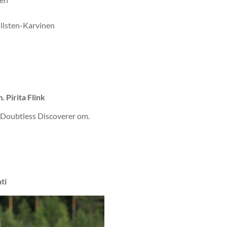
allsten-Karvinen
Pirita Flink
oubtless Discoverer om.
ti