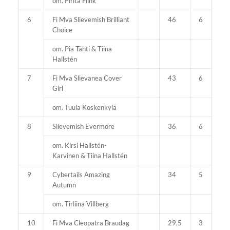
om. Pirita Flink
6
Fi Mva Slievemish Brilliant
46
6
Choice
om. Pia Tähti & Tiina
Hallstén
7
Fi Mva Slievanea Cover
43
6
Girl
om. Tuula Koskenkylä
8
Slievemish Evermore
36
6
om. Kirsi Hallstén-
Karvinen & Tiina Hallstén
9
Cybertails Amazing
34
5
Autumn
om. Tirliina Villberg
10
Fi Mva Cleopatra Braudag
29,5
3