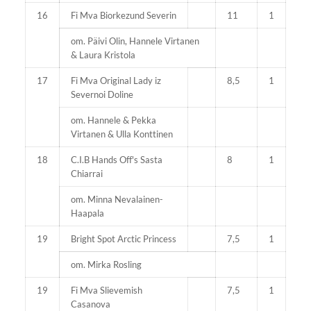
16
Fi Mva Biorkezund Severin
11
1
om. Päivi Olin, Hannele Virtanen
& Laura Kristola
17
Fi Mva Original Lady iz
8,5
1
Severnoi Doline
om. Hannele & Pekka
Virtanen & Ulla Konttinen
18
C.I.B Hands Off's Sasta
8
1
Chiarrai
om. Minna Nevalainen-
Haapala
19
Bright Spot Arctic Princess
7,5
1
om. Mirka Rosling
19
Fi Mva Slievemish
7,5
1
Casanova