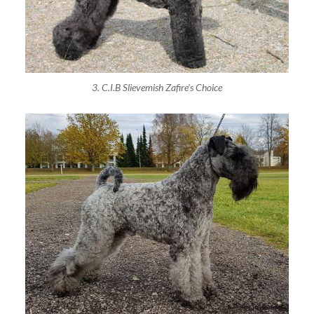
3. C.I.B Slievemish Zafire's Choice