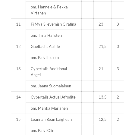
om. Hannele & Pekka
Virtanen
11
Fi Mva Slievemish Cirafina
23
3
om. Tiina Hallstén
12
Gaeltacht Auliffe
21,5
3
om. Päivi Liukko
13
Cybertails Additional
21
3
Angel
om. Jaana Suomalainen
14
Cybertails Actual Afrodite
13,5
2
om. Marika Marjanen
15
Leannan Bean Laighean
12,5
2
om. Päivi Olin