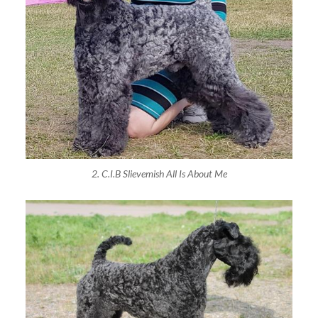
2. C.I.B Slievemish All Is About Me