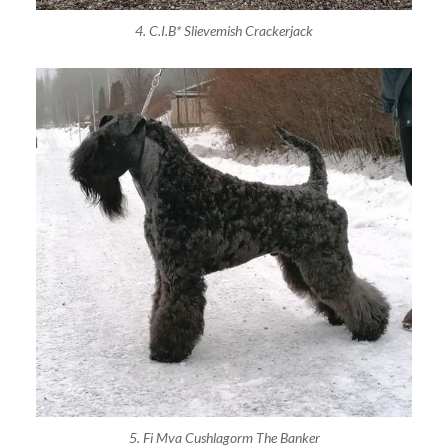
4. C.I.B* Slievemish Crackerjack
5. Fi Mva Cushlagorm The Banker