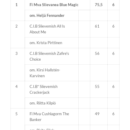
1
Fi Mva Slievanea Blue Magic
75,5
6
om. Heljä Fennander
2
C.I.B Slievemish All Is
61
6
About Me
om. Krista Pirttinen
3
C.I.B Slievemish Zafire's
56
6
Choice
om. Kirsi Hallstén-
Karvinen
4
C.I.B* Slievemish
55
6
Crackerjack
om. Riitta Kilpiö
5
Fi Mva Cushlagorm The
49
6
Banker