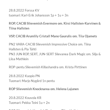
28.8.2022 Forssa KV
tuomari: Karl-Erik Johansson 1p + 1u + 3n
ROP, CACIB Slievemish Evermore om. Kirsi Hallsten-Karvinen &
Tiina Hallsten
VSP, CACIB Arumlily Cristall Mano Gaurulis om. Tiia Ojamets
PN2 VARA-CACIB Slievemish Impressive Choice om. Tiina
Hallsten & Pia Tähti
PN3 JUN ROP, SERT, JUN-SERT Slievanea Dark Magic om. Silja &
Liisa Mathlein
ROP-pentu Slievemish Killashandra om. Krista Pirttinen
28.8.2022 Kuopio PN
Tuomari: Marjo Nygård 1n pentu
ROP Slievemish Knocknarea om. Helena Lajunen
20.8.2022 Kouvola KR
Tuomari: Pekka Teini 1u + 2n