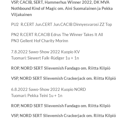
VSP, CACIB, SERT, Hammerhus Winner 2022, DK MVA
Nothbound Kind of Magic om. Aini Suomalainen ja Pekka
Viljakainen
PU2
R.CERT Jun.CERT Jun.CACIB Dinnyesvarosi ZZ Top
PN2 R.CERT R.CACIB Edrus The Winner Takes It All
PN3 Gellent Hof Charity Morinn
7.8.2022 Sawo-Show 2022 Kuopio KV
Tuomari: Siewert Falk-Rüdiger
1u + 1n
ROP, NORD SERT Slievemish Fandago om. Riitta Kilpiö
VSP, NORD SERT Slievemish Crackerjack om. Riitta Kilpiö
6.8.2022 Sawo-Show 2022 Kuopio NORD
Tuomari: Pekka Teini 1u + 1n
ROP, NORD SERT Slievemish Fandago om. Riitta Kilpiö
VSP, NORD SERT Slievemish Crackerjack om. Riitta Kilpiö