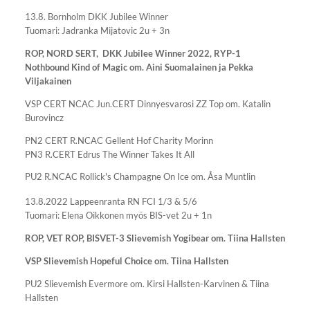
13.8. Bornholm DKK Jubilee Winner
Tuomari: Jadranka Mijatovic 2u + 3n
ROP, NORD SERT, DKK Jubilee Winner 2022, RYP-1
Nothbound Kind of Magic om. Aini Suomalainen ja Pekka
Viljakainen
VSP CERT NCAC Jun.CERT Dinnyesvarosi ZZ Top om. Katalin
Burovincz
PN2 CERT R.NCAC Gellent Hof Charity Morinn
PN3 R.CERT Edrus The Winner Takes It All
PU2 R.NCAC Rollick's Champagne On Ice om. Åsa Muntlin
13.8.2022 Lappeenranta RN FCI 1/3 & 5/6
Tuomari: Elena Oikkonen myös BIS-vet 2u + 1n
ROP, VET ROP, BISVET-3 Slievemish Yogibear om. Tiina Hallsten
VSP Slievemish Hopeful Choice om. Tiina Hallsten
PU2 Slievemish Evermore om. Kirsi Hallsten-Karvinen & Tiina
Hallsten