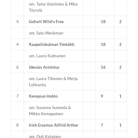
om. Taina Vuorimies & Mika
Töyrylä
4
Goforit Wild'n Free
18
2
om. Satu Weckman
4
Kaapelinkulman Yöntähti
18
2
om. Laura Kulmanen
6
Idesüss Arminius
16
2
om. Laura Tiihonen & Merja
Lohiranta
7
Kempsun Hohto
9
1
om. Susanna Suomela &
Mikko Kemppainen
8
Irish Erasmus Ailfrid Arthur
7
1
om. Outi Katainen