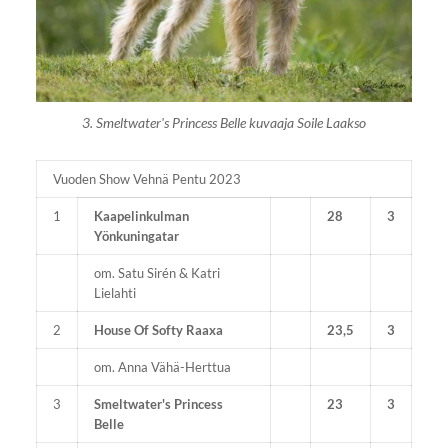
3. Smeltwater's Princess Belle kuvaaja Soile Laakso
Vuoden Show Vehnä Pentu 2023
1
Kaapelinkulman
28
3
Yönkuningatar
om. Satu Sirén & Katri
Lielahti
2
House Of Softy Raaxa
23,5
3
om. Anna Vähä-Herttua
3
Smeltwater's Princess
23
3
Belle