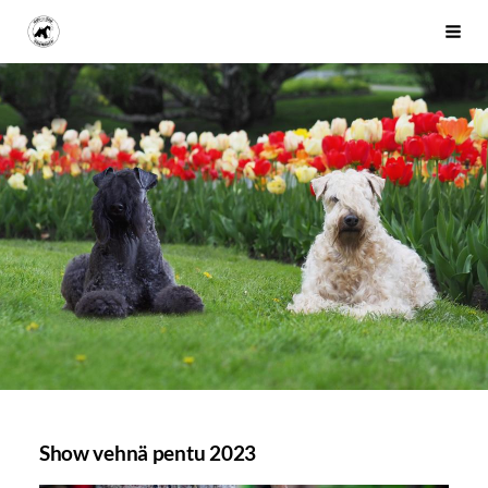
Siirry
Kerry- ja vehnäterrierikerho
Haku
sivun
sisältöön
Show vehnä pentu 2023