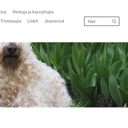
stus
Pentuja ja kasvattajia
Hak
Trimmaajia
Linkit
Jäsensivut
Hae