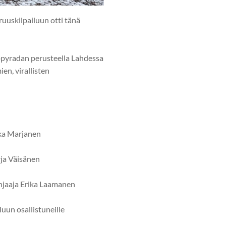
ruuskilpailuun otti tänä
ppyradan perusteella Lahdessa
ien, virallisten
rika Marjanen
arja Väisänen
ohjaaja Erika Laamanen
iluun osallistuneille