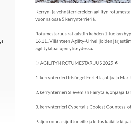
Kerryn- ja vehnäterriereiden agilityn rotumesta
vuonna osaa 5 kerrynterrieriä.
Rotumestaruus ratkaistiin kahden 1-luokan hy
16.11., Villähteen Agility-Urheilijoiden järjestäm
yt,
agilitykilpailujen yhteydessä.
✨ AGILITYN ROTUMESTARUUS 2025 🌟
1. kerrynterrieri Irisfingel Enrietta, ohjaaja Ma
2. kerrynterrieri Slievemish Fairytale, ohjaaja T
3. kerrynterrieri Cybertails Coolest Countess, 
Paljon onnea sijoittuneille ja kiitos kaikille kilpa