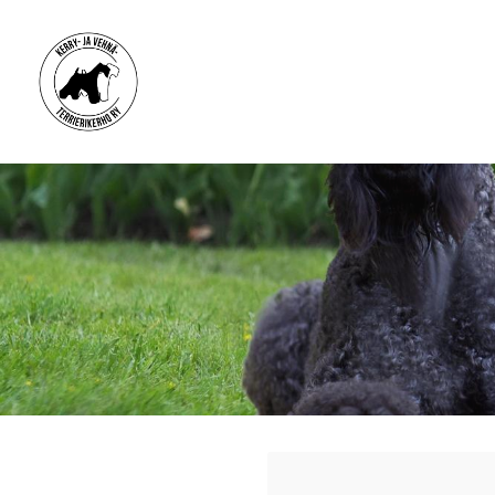
Siirry
sivun
sisältöön
Kerry- ja vehnäterrierikerho