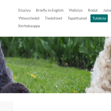
Etusivu
Briefly in English
Yhdistys
Rodut
Jalo
Yhteystiedot
Tiedotteet
Tapahtumat
Tuloksia
Kerhokauppa