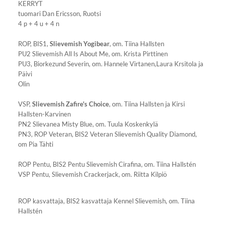
KERRYT
tuomari Dan Ericsson, Ruotsi
4 p + 4 u + 4 n
ROP, BIS1,
Slievemish Yogibear
, om. Tiina Hallsten
PU2 Slievemish All Is About Me, om. Krista Pirttinen
PU3, Biorkezund Severin, om. Hannele Virtanen,Laura Krsitola ja
Päivi
Olin
VSP,
Slievemish Zafire's Choice
, om. Tiina Hallsten ja Kirsi
Hallsten-Karvinen
PN2 Slievanea Misty Blue, om. Tuula Koskenkylä
PN3, ROP Veteran, BIS2 Veteran Slievemish Quality Diamond,
om Pia Tähti
ROP Pentu, BIS2 Pentu Slievemish Cirafina, om. Tiina Hallstén
VSP Pentu, Slievemish Crackerjack, om. Riitta Kilpiö
ROP kasvattaja, BIS2 kasvattaja Kennel Slievemish, om. Tiina
Hallstén