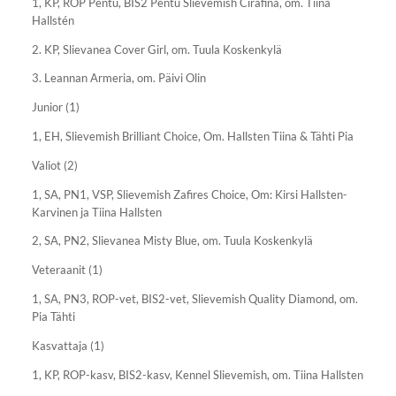
1, KP, ROP Pentu, BIS2 Pentu Slievemish Cirafina, om. Tiina
Hallstén
2. KP, Slievanea Cover Girl, om. Tuula Koskenkylä
3. Leannan Armeria, om. Päivi Olin
Junior (1)
1, EH, Slievemish Brilliant Choice, Om. Hallsten Tiina & Tähti Pia
Valiot (2)
1, SA, PN1, VSP, Slievemish Zafires Choice, Om: Kirsi Hallsten-
Karvinen ja Tiina Hallsten
2, SA, PN2, Slievanea Misty Blue, om. Tuula Koskenkylä
Veteraanit (1)
1, SA, PN3, ROP-vet, BIS2-vet, Slievemish Quality Diamond, om.
Pia Tähti
Kasvattaja (1)
1, KP, ROP-kasv, BIS2-kasv, Kennel Slievemish, om. Tiina Hallsten