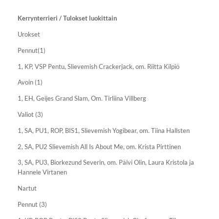
Kerrynterrieri / Tulokset luokittain
Urokset
Pennut(1)
1, KP, VSP Pentu, Slievemish Crackerjack, om. Riitta Kilpiö
Avoin (1)
1, EH, Geijes Grand Slam, Om. Tirliina Villberg
Valiot (3)
1, SA, PU1, ROP, BIS1, Slievemish Yogibear, om. Tiina Hallsten
2, SA, PU2 Slievemish All Is About Me, om. Krista Pirttinen
3, SA, PU3, Biorkezund Severin, om. Päivi Olin, Laura Kristola ja
Hannele Virtanen
Nartut
Pennut (3)