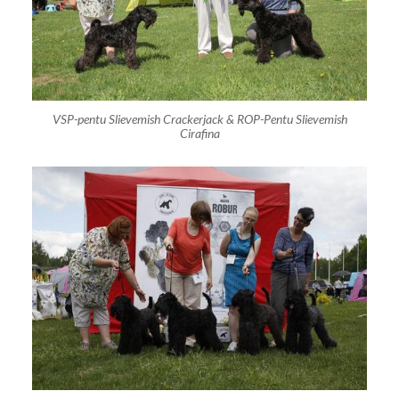
VSP-pentu Slievemish Crackerjack & ROP-Pentu Slievemish
Cirafina