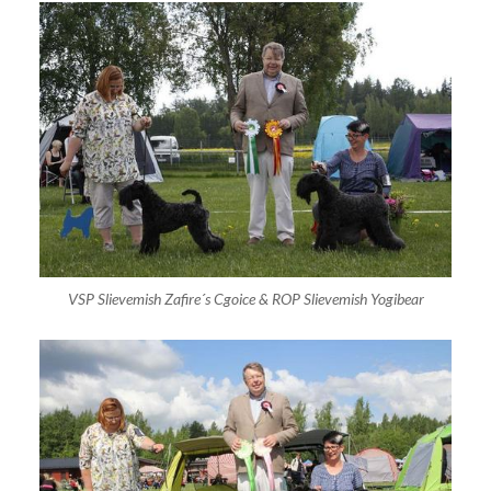
VSP Slievemish Zafire´s Cgoice & ROP Slievemish Yogibear