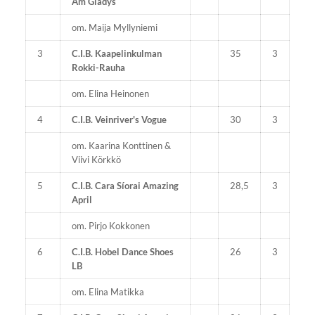
Am Gladys
om. Maija Myllyniemi
3
C.I.B. Kaapelinkulman
35
3
Rokki-Rauha
om. Elina Heinonen
4
C.I.B. Veinriver's Vogue
30
3
om. Kaarina Konttinen &
Viivi Körkkö
5
C.I.B. Cara Síorai Amazing
28,5
3
April
om. Pirjo Kokkonen
6
C.I.B. Hobel Dance Shoes
26
3
LB
om. Elina Matikka