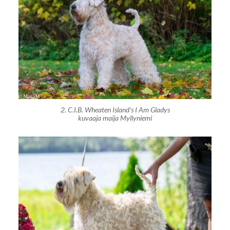
2. C.I.B. Wheaten Island's I Am Gladys
kuvaaja maija Myllyniemi