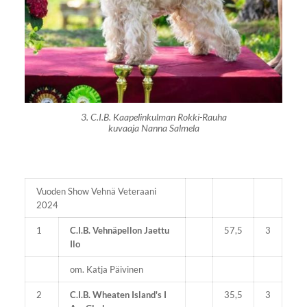
3. C.I.B. Kaapelinkulman Rokki-Rauha
kuvaaja Nanna Salmela
Vuoden Show Vehnä Veteraani
2024
1
C.I.B. Vehnäpellon Jaettu
57,5
3
Ilo
om. Katja Päivinen
2
C.I.B. Wheaten Island's I
35,5
3