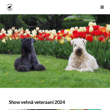
Siirry
Kerry- ja vehnäterrierikerho
Haku
sivun
sisältöön
Show vehnä veteraani 2024