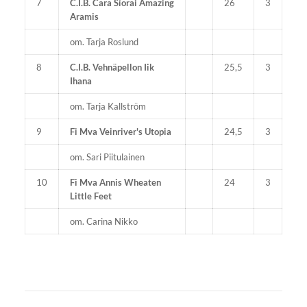
7
C.I.B. Cara Síorai Amazing
26
3
Aramis
om. Tarja Roslund
8
C.I.B. Vehnäpellon Iik
25,5
3
Ihana
om. Tarja Kallström
9
Fi Mva Veinriver's Utopia
24,5
3
om. Sari Piitulainen
10
Fi Mva Annis Wheaten
24
3
Little Feet
om. Carina Nikko