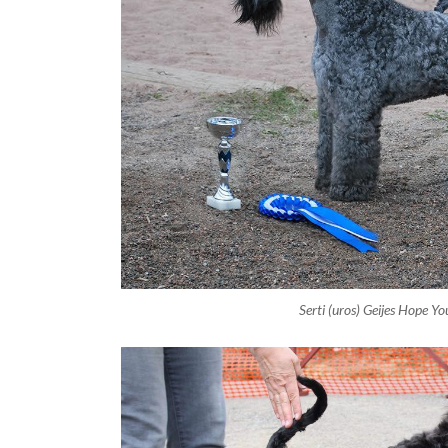
Serti (uros) Geijes Hope Yo