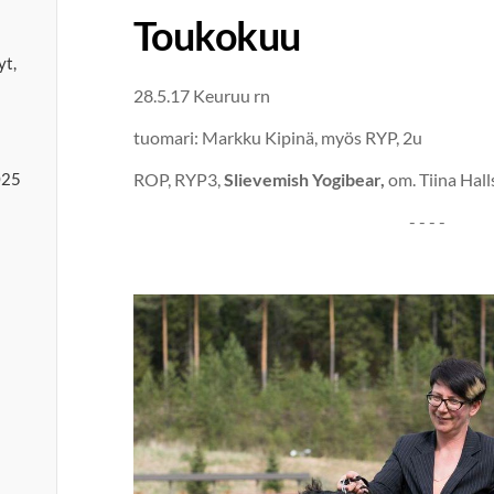
Toukokuu
yt,
28.5.17 Keuruu rn
tuomari: Markku Kipinä, myös RYP, 2u
ROP, RYP3,
Slievemish Yogibear,
om. Tiina Hall
025
- - - -