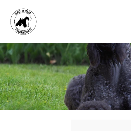
Siirry
sivun
sisältöön
Kerry- ja vehnäterrierikerho