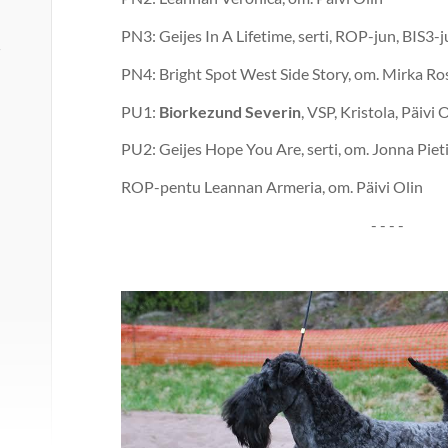
PN3: Geijes In A Lifetime, serti, ROP-jun, BIS3
7
PN4: Bright Spot West Side Story, om. Mirka Ro
PU1:
Biorkezund Severin
, VSP, Kristola, Päivi
PU2: Geijes Hope You Are, serti, om. Jonna Piet
ROP-pentu Leannan Armeria, om. Päivi Olin
- - - -