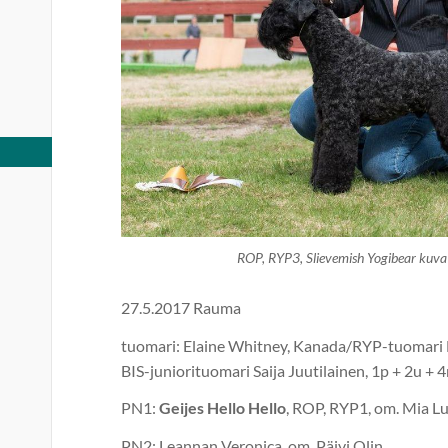
ROP, RYP3, Slievemish Yogibear kuva
27.5.2017 Rauma
tuomari: Elaine Whitney, Kanada/RYP-tuomari D
BIS-juniorituomari Saija Juutilainen, 1p + 2u + 
PN1:
Geijes Hello Hello
, ROP, RYP1, om. Mia L
PN2: Leannan Veronica, om. Päivi Olin