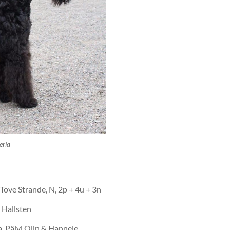
eria
Tove Strande, N, 2p + 4u + 3n
a Hallsten
a, Päivi Olin & Hannele