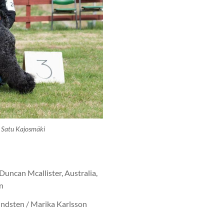
 Satu Kajosmäki
uncan Mcallister, Australia,
4n
undsten / Marika Karlsson