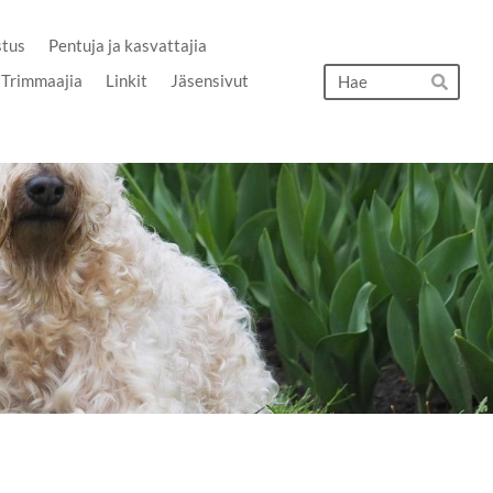
stus
Pentuja ja kasvattajia
Hak
Trimmaajia
Linkit
Jäsensivut
Hae