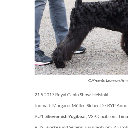
ROP-pentu Leannan Arm
21.5.2017 Royal Canin Show, Helsinki
tuomari: Margaret Möller-Sieber, D / RYP Anne 
PU1:
Slievemish Yogibear
, VSP, Cacib, om. Tiin
PU2: Biorkezund Severin, varacacib, om. Kristol