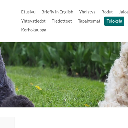
Etusivu
Briefly in English
Yhdistys
Rodut
Jalo
Yhteystiedot
Tiedotteet
Tapahtumat
Tuloksia
Kerhokauppa