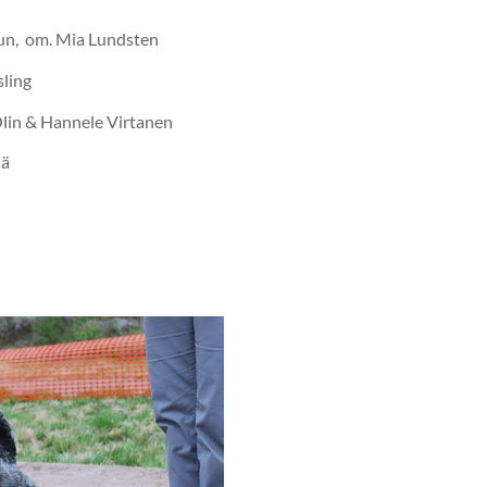
-jun, om. Mia Lundsten
sling
 Olin & Hannele Virtanen
iä