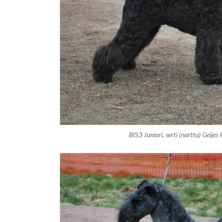
BIS3 Juniori, serti (narttu) Geijes 