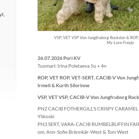
yt,
VSP, VET VSP Von Jungfruborg Rockstar & ROP
My Love Freyja
26.07.2026 Pori KV
Tuomari: Irina Poletaeva 5u + 4n
ROP, VET ROP, VET-SERT, CACIB-V Von Jungf
Irmeli & Kurth Silorinne
VSP, VET VSP, CACIB-V Von Jungfruborg Rocks
PN2 CACIB FOTHERGILL'S CRISPY CARAMEL om
Ylikoski
PN3 SERT, VARA-CACIB RUMBELBUFFIN F
om. Ann-Sofie Brännkär-West & Tom West