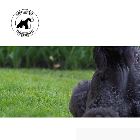
Siirry
sivun
sisältöön
Kerry- ja vehnäterrierikerho