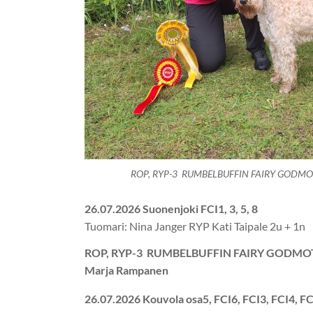
ROP, RYP-3 RUMBELBUFFIN FAIRY GOD
26.07.2026 Suonenjoki FCI1, 3, 5, 8
Tuomari: Nina Janger RYP Kati Taipale 2u + 1n
ROP, RYP-3 RUMBELBUFFIN FAIRY GODM
Marja Rampanen
26.07.2026 Kouvola osa5, FCI6, FCI3, FCI4, F