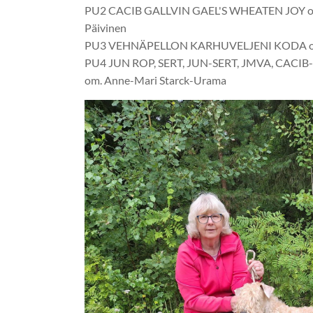
PU2 CACIB GALLVIN GAEL'S WHEATEN JOY om.
Päivinen
PU3 VEHNÄPELLON KARHUVELJENI KODA om
PU4 JUN ROP, SERT, JUN-SERT, JMVA, CACIB-J H
om. Anne-Mari Starck-Urama