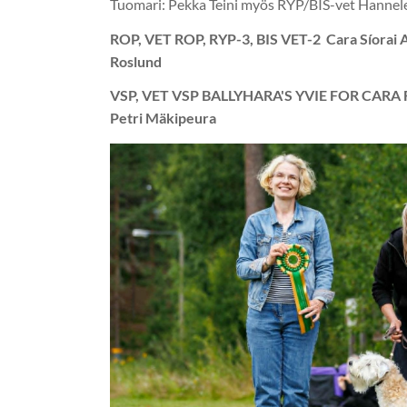
Tuomari: Pekka Teini myös RYP/BIS-vet Hannele 
ROP, VET ROP, RYP-3, BIS VET-2 Cara Síorai 
Roslund
VSP, VET VSP BALLYHARA'S YVIE FOR CARA F
Petri Mäkipeura