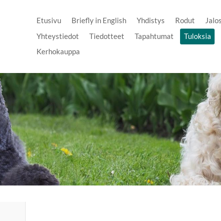
Etusivu
Briefly in English
Yhdistys
Rodut
Jalo
Yhteystiedot
Tiedotteet
Tapahtumat
Tuloksia
Kerhokauppa