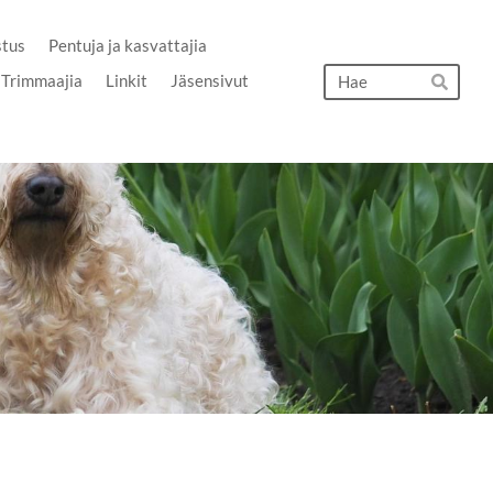
stus
Pentuja ja kasvattajia
Hak
Trimmaajia
Linkit
Jäsensivut
Hae