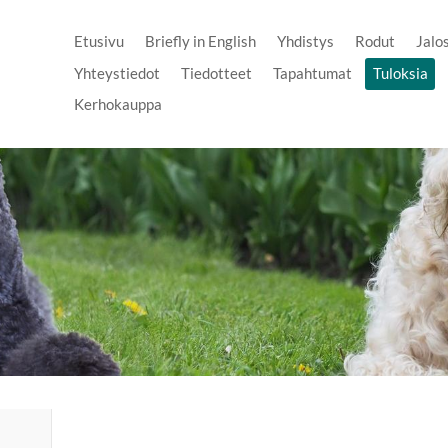
Etusivu
Briefly in English
Yhdistys
Rodut
Jalo
Yhteystiedot
Tiedotteet
Tapahtumat
Tuloksia
Kerhokauppa