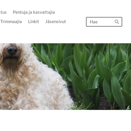
stus
Pentuja ja kasvattajia
Hak
Trimmaajia
Linkit
Jäsensivut
Hae