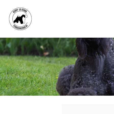
Siirry
sivun
sisältöön
Kerry- ja vehnäterrierikerho