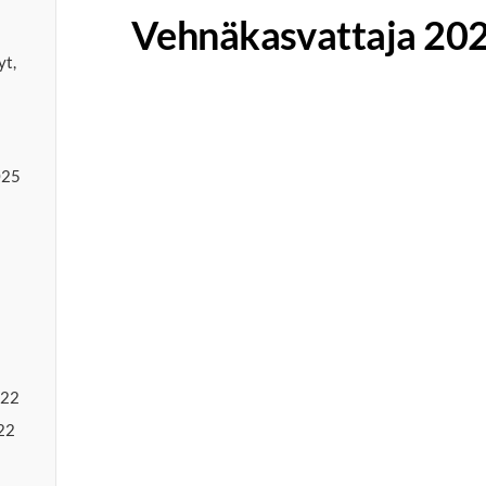
Vehnäkasvattaja 20
yt,
025
022
22