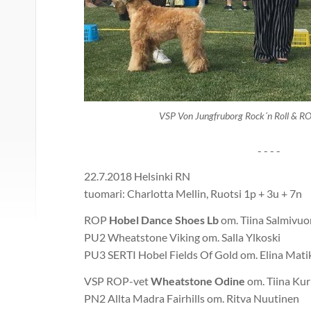
VSP Von Jungfruborg Rock´n Roll & RO
- - - -
22.7.2018 Helsinki RN
tuomari: Charlotta Mellin, Ruotsi 1p + 3u + 7n
ROP
Hobel Dance Shoes Lb
om. Tiina Salmivuor
PU2 Wheatstone Viking om. Salla Ylkoski
PU3 SERTI Hobel Fields Of Gold om. Elina Mati
VSP ROP-vet
Wheatstone Odine
om. Tiina Kur
PN2 Allta Madra Fairhills om. Ritva Nuutinen