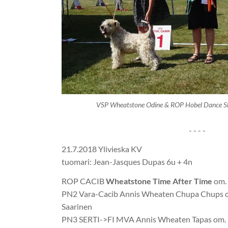
VSP Wheatstone Odine & ROP Hobel Dance S
- - - -
21.7.2018 Ylivieska KV
tuomari: Jean-Jasques Dupas 6u + 4n
ROP CACIB
Wheatstone Time After Time
om. 
PN2 Vara-Cacib Annis Wheaten Chupa Chups o
Saarinen
PN3 SERTI->FI MVA Annis Wheaten Tapas om. 