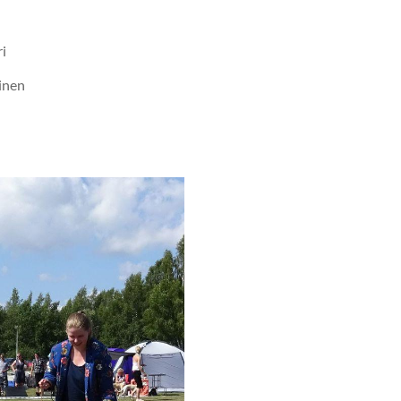
i
inen