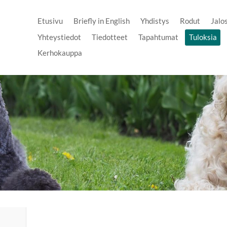
Etusivu
Briefly in English
Yhdistys
Rodut
Jalo
Yhteystiedot
Tiedotteet
Tapahtumat
Tuloksia
Kerhokauppa