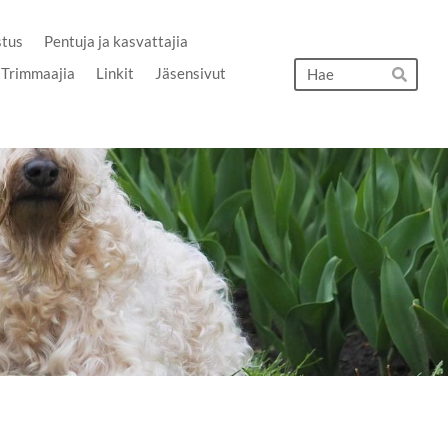
stus
Pentuja ja kasvattajia
Hak
Trimmaajia
Linkit
Jäsensivut
Hae