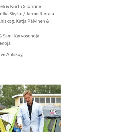
eli & Kurth Silorinne
ka Skytte / Jarmo Rintala
lskog, Katja Päivinen &
 & Sami Karvosenoja
enoja
vve Ahlskog