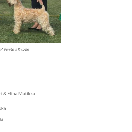
P Venita´s Kybele
i & Elina Matikka
kka
ki