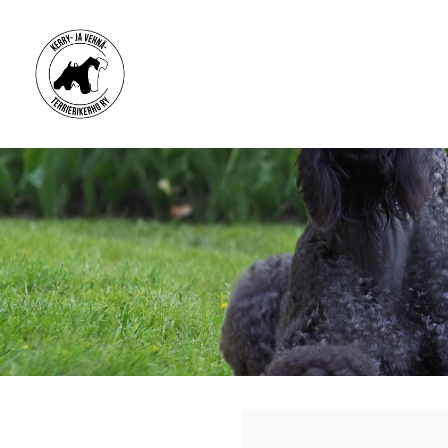
Siirry
sivun
sisältöön
Kerry- ja vehnäterrierikerho