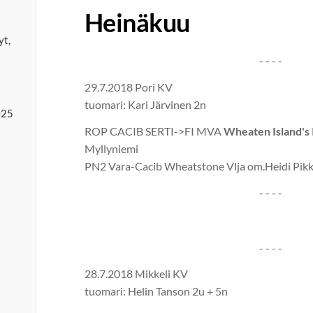
Heinäkuu
yt,
- - - -
29.7.2018 Pori KV
tuomari: Kari Järvinen 2n
025
ROP CACIB SERTI->FI MVA
Wheaten Island's 
Myllyniemi
PN2 Vara-Cacib Wheatstone Vlja om.Heidi Pik
- - - -
- - - -
28.7.2018 Mikkeli KV
tuomari: Helin Tanson 2u + 5n