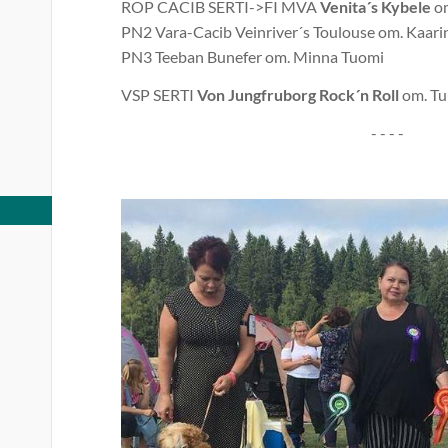
ROP CACIB SERTI->FI MVA
Venita´s Kybele
om
PN2 Vara-Cacib Veinriver´s Toulouse om. Kaari
PN3 Teeban Bunefer om. Minna Tuomi
VSP SERTI
Von Jungfruborg Rock´n Roll
om. Tu
- - - -