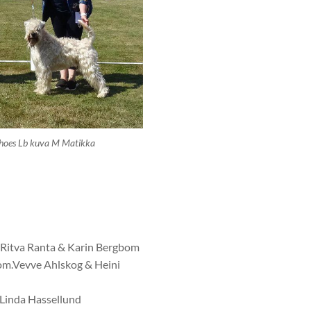
hoes Lb kuva M Matikka
Ritva Ranta & Karin Bergbom
m.Vevve Ahlskog & Heini
Linda Hassellund