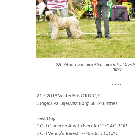
ROP Wheatstone Time After Time & VSP Dog Ro
Puska
- - - -
21.7.2018 Västerås NORDIC, SE
Judge: Eva Liljekvist Borg, SE 14 Entries
Best Dog
1 CH Cameron Austin Nordic CC/CAC BOB
2 CH Venita’s Jogesh R-Nordic CC/CAC