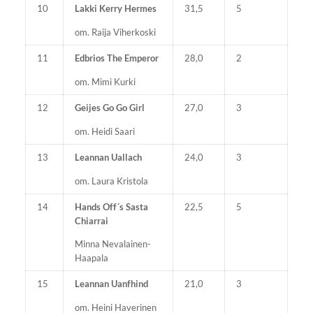
10
Lakki Kerry Hermes
31,5
5
om. Raija Viherkoski
11
Edbrios The Emperor
28,0
2
om. Mimi Kurki
12
Geijes Go Go Girl
27,0
3
om. Heidi Saari
13
Leannan Uallach
24,0
3
om. Laura Kristola
14
Hands Off´s Sasta
22,5
5
Chiarrai
Minna Nevalainen-
Haapala
15
Leannan Uanfhind
21,0
3
om. Heini Haverinen