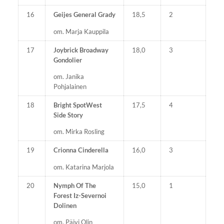
16
Geijes General Grady
18,5
2
om. Marja Kauppila
17
Joybrick Broadway
18,0
3
Gondolier
om. Janika
Pohjalainen
18
Bright SpotWest
17,5
4
Side Story
om. Mirka Rosling
19
Crionna Cinderella
16,0
3
om. Katarina Marjola
20
Nymph Of The
15,0
1
Forest Iz-Severnoi
Dolinen
om. Päivi Olin