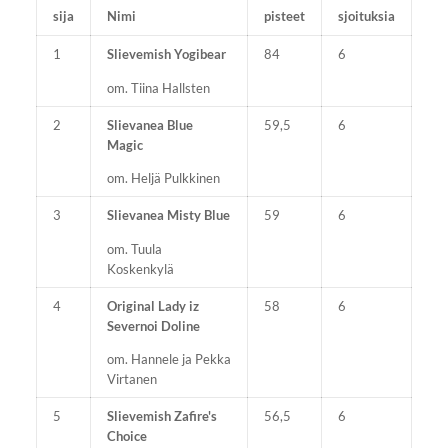
sija
Nimi
pisteet
sjoituksia
1
Slievemish Yogibear
84
6
om. Tiina Hallsten
2
Slievanea Blue
59,5
6
Magic
om. Heljä Pulkkinen
3
Slievanea Misty Blue
59
6
om. Tuula
Koskenkylä
4
Original Lady iz
58
6
Severnoi Doline
om. Hannele ja Pekka
Virtanen
5
Slievemish Zafire's
56,5
6
Choice