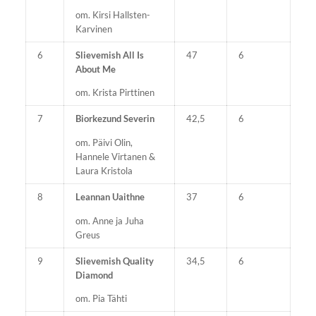
om. Kirsi Hallsten-
Karvinen
6
Slievemish All Is
47
6
About Me
om. Krista Pirttinen
7
Biorkezund Severin
42,5
6
om. Päivi Olin,
Hannele Virtanen &
Laura Kristola
8
Leannan Uaithne
37
6
om. Anne ja Juha
Greus
9
Slievemish Quality
34,5
6
Diamond
om. Pia Tähti