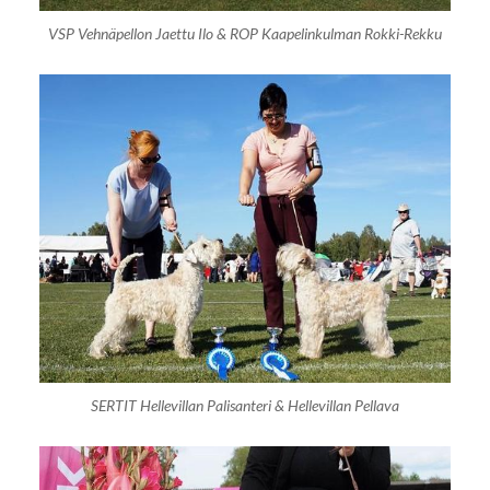
VSP Vehnäpellon Jaettu Ilo & ROP Kaapelinkulman Rokki-Rekku
SERTIT Hellevillan Palisanteri & Hellevillan Pellava