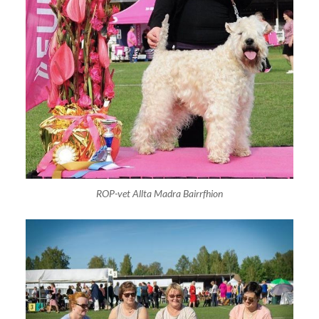
ROP-vet Allta Madra Bairrfhion