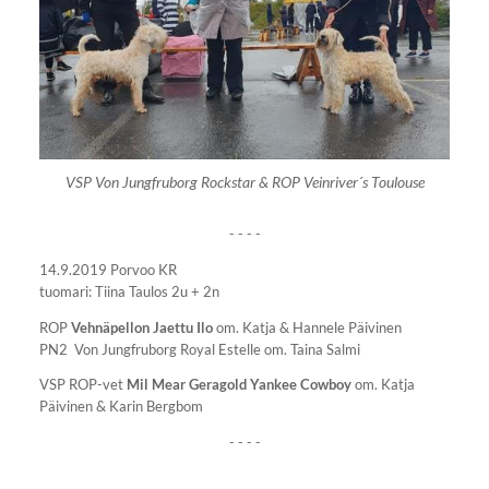
VSP Von Jungfruborg Rockstar & ROP Veinriver´s Toulouse
- - - -
14.9.2019 Porvoo KR
tuomari: Tiina Taulos 2u + 2n
ROP
Vehnäpellon Jaettu Ilo
om. Katja & Hannele Päivinen
PN2 Von Jungfruborg Royal Estelle om. Taina Salmi
VSP ROP-vet
Mil Mear Geragold Yankee Cowboy
om. Katja
Päivinen & Karin Bergbom
- - - -