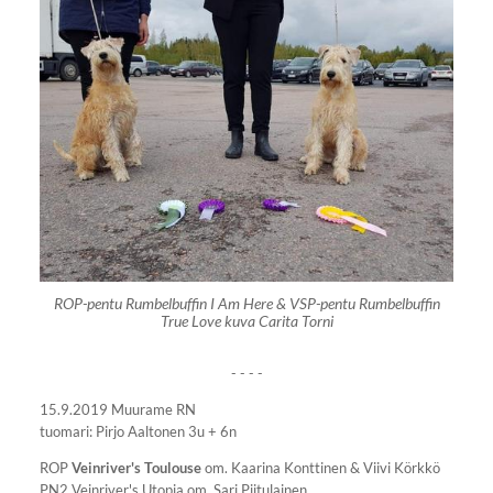
ROP-pentu Rumbelbuffin I Am Here & VSP-pentu Rumbelbuffin
True Love kuva Carita Torni
- - - -
15.9.2019 Muurame RN
tuomari: Pirjo Aaltonen 3u + 6n
ROP
Veinriver's Toulouse
om. Kaarina Konttinen & Viivi Körkkö
PN2 Veinriver's Utopia om. Sari Piitulainen