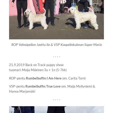
ROP Vehnäpellon Jaettu Ilo & VSP Kaapelinkulman Super-Mario
- - - -
21.9.2019 Back on Track puppy show
tuomari: Maija Mäkinen 3u + 1n (5-7kk)
ROP-pentu
Rumbelbuffin I Am Here
om. Carita Torni
VSP-pentu
Rumbelbuffin True Love
om. Maija Myllyniemi &
Hanna Marjamäki
- - - -