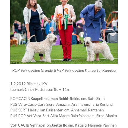
ROP Vehnäpellon Grande & VSP Vehnäpellon Kultaa Tai Kunniaa
1.9.2019 Riihimäki KV
tuomari: Cindy Pettersson 8u + 11n
ROP CACIB
Kaapelinkulman Rokki-Rekku
om. Satu Siren
PU2 Vara-Cacib Cara Síorai Amazing Aramis om. Tarja Roslund
PU3 SERT Hellevillan Palisanteri om. Annamari Rantanen
PU4 ROP-Vet Vara-Sert Allta Madra Bairrfhionn om. Sirpa Alanko
VSP CACIB
Vehnäpellon Jaettu Ilo
om. Katja & Hannele Päivinen