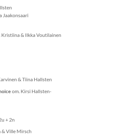
llsten
 Jaakonsaari
ristiina & Ilkka Voutilainen
arvinen & Tiina Hallsten
hoice
om. Kirsi Hallsten-
2u + 2n
 & Ville Mirsch