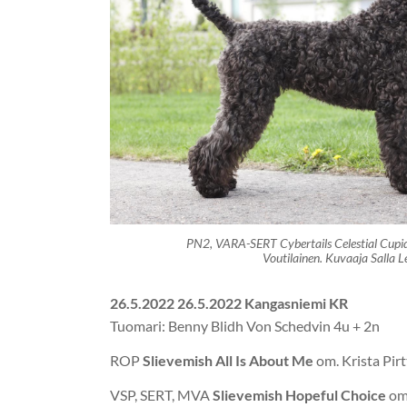
PN2, VARA-SERT Cybertails Celestial Cupid 
Voutilainen. Kuvaaja Salla L
26.5.2022 26.5.2022 Kangasniemi KR
Tuomari: Benny Blidh Von Schedvin 4u + 2n
ROP
Slievemish All Is About Me
om. Krista Pir
VSP, SERT, MVA
Slievemish Hopeful Choice
om.