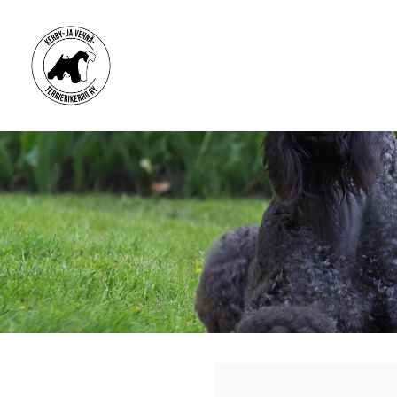
Siirry
sivun
sisältöön
Kerry- ja vehnäterrierikerho