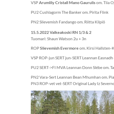
VSP
Arumlily Cristall Mano Gaurulis
om. Tiia 
PU2 Cushlagorm The Banker om. Pirita Flink
PN2 Slievemish Fandango om. Riitta Kilpiö
15.5.2022 Valkeakoski RN 1/3 & 2
Tuomari: Shaun Watson 2u + 3n
ROP
Slievemish Evermore
om. Kirsi Hallsten-K
VSP ROP-jun SERT jun-SERT Leannan Easnadh 
PU2 SERT->FI MVA Leannan Donn Slébe om. Ta
PN2 Vara-Sert Leannan Bean Mhumhan om. Pia
PN3 ROP-vet vet-SERT Original Lady Iz Severno