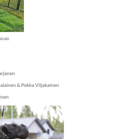
nicula
arjanen
alainen & Pekka Viljakainen
inen