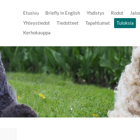
Etusivu
Briefly in English
Yhdistys
Rodut
Jalo
Yhteystiedot
Tiedotteet
Tapahtumat
Tuloksia
Kerhokauppa