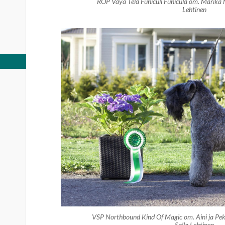
ROP Vaya Tela Funiculi Funicula om. Marika 
Lehtinen
VSP Northbound Kind Of Magic om. Aini ja Pe
Salla Lehtinen