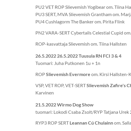
PU2 VET ROP Slievemish Yogibear om. Tiina Ha
PU3 SERT, MVA Slievemish Grantham om. Marja
PU4 Cushlagorm The Banker om. Pirita Flink
PN2 VARA-SERT Cybertails Celestial Cupid om. K
ROP-kasvattaja Slievemish om. Tiina Hallsten
26.5.2022 26.5.2022 Tuusula RN FCI 3 & 4
Tuomari: Juha Putkonen 1u + 1n
ROP
Slievemish Evermore
om. Kirsi Hallsten-K
VSP, VET ROP, VET-SERT
Slievemish Zafire's C
Karvinen
21.5.2022 Wirmo Dog Show
tuomari: Lokodi Csaba Zsolt/RYP Tatjana Urek 
RYP3 ROP SERT
Leannan Cú Chulainn
om. Salla