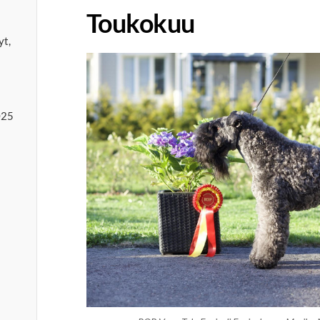
Toukokuu
yt,
025