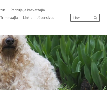
stus
Pentuja ja kasvattajia
Hak
Trimmaajia
Linkit
Jäsensivut
Hae