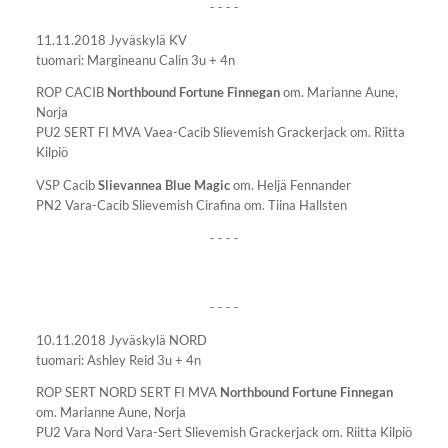
- - - -
11.11.2018 Jyväskylä KV
tuomari: Margineanu Calin 3u + 4n
ROP CACIB
Northbound Fortune Finnegan
om. Marianne Aune,
Norja
PU2 SERT FI MVA Vaea-Cacib Slievemish Grackerjack om. Riitta
Kilpiö
VSP Cacib
Slievannea Blue Magic
om. Heljä Fennander
PN2 Vara-Cacib Slievemish Cirafina om. Tiina Hallsten
- - - -
- - - -
10.11.2018 Jyväskylä NORD
tuomari: Ashley Reid 3u + 4n
ROP SERT NORD SERT FI MVA
Northbound Fortune Finnegan
om. Marianne Aune, Norja
PU2 Vara Nord Vara-Sert Slievemish Grackerjack om. Riitta Kilpiö