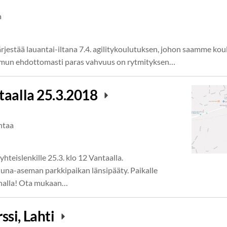
a
ärjestää lauantai-iltana 7.4. agilitykoulutuksen, johon saamme koul
emun ehdottomasti paras vahvuus on rytmityksen…
taalla 25.3.2018
ntaa
hteislenkille 25.3. klo 12 Vantaalla.
una-aseman parkkipaikan länsipääty. Paikalle
junalla! Ota mukaan…
si, Lahti