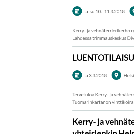
la-su
10.
–
11.3.2018
Kerry- ja vehnäterrierikerho r
Lahdessa trimmauskeskus Div
LUENTOTILAISU
la 3.3.2018
Helsi
Tervetuloa Kerry- ja vehnäter
Tuomarinkartanon vinttikoira
Kerry- ja vehnäte
yhteislenkin Hel