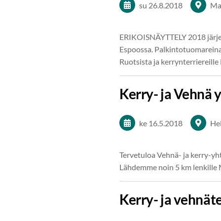
su 26.8.2018
Ma
ERIKOISNÄYTTELY 2018 järjes
Espoossa. Palkintotuomareina
Ruotsista ja kerrynterriereille 
Kerry- ja Vehnä 
ke 16.5.2018
Hel
Tervetuloa Vehnä- ja kerry-yh
Lähdemme noin 5 km lenkille 
Kerry- ja vehnäte