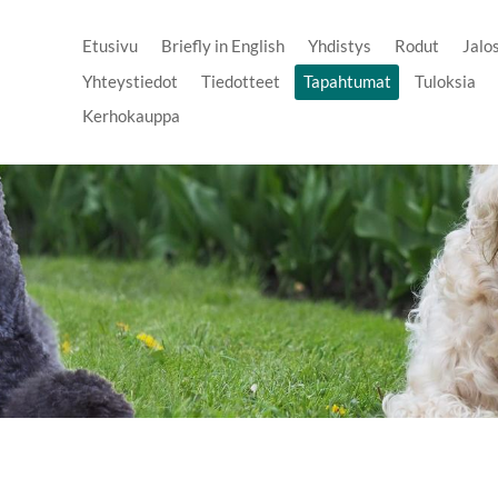
Etusivu
Briefly in English
Yhdistys
Rodut
Jalo
Yhteystiedot
Tiedotteet
Tapahtumat
Tuloksia
Kerhokauppa