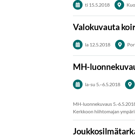
ti 15.5.2018
Kuo
Valokuvauta koi
la 12.5.2018
Por
MH-luonnekuvaus
la-su
5.
–
6.5.2018
MH-luonnekuvaus 5.-6.5.2018 
Kerkkoon hiihtomajan ympäris
Joukkosilmätarka