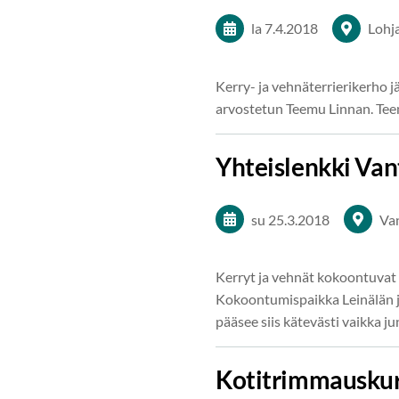
la 7.4.2018
Lohj
Kerry- ja vehnäterrierikerho j
arvostetun Teemu Linnan. Te
Yhteislenkki Van
su 25.3.2018
Va
Kerryt ja vehnät kokoontuvat y
Kokoontumispaikka Leinälän j
pääsee siis kätevästi vaikka 
Kotitrimmauskurs