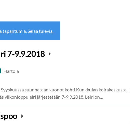
ä tapahtumia.
Selaa tulevia.
ri 7-9.9.2018
Hartola
8 Syyskuussa suunnataan kuonot kohti Kunkkulan koirakeskusta Ha
s viikonloppuleiri järjestetään 7-9.9.2018. Leiri on…
 Espoo