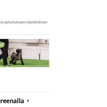
nkin jalostukseen käytettävien
areenalla