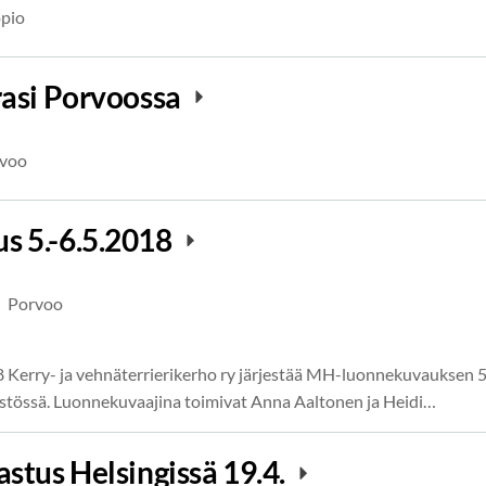
pio
rasi Porvoossa
voo
 5.-6.5.2018
Porvoo
Kerry- ja vehnäterrierikerho ry järjestää MH-luonnekuvauksen 5
tössä. Luonnekuvaajina toimivat Anna Aaltonen ja Heidi…
stus Helsingissä 19.4.