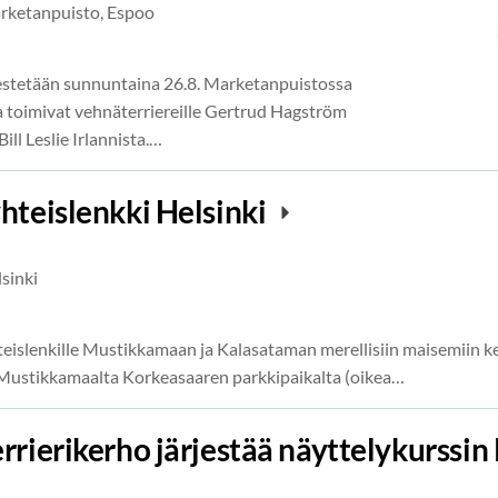
rketanpuisto, Espoo
tetään sunnuntaina 26.8. Marketanpuistossa
 toimivat vehnäterriereille Gertrud Hagström
Bill Leslie Irlannista.…
yhteislenkki Helsinki
sinki
teislenkille Mustikkamaan ja Kalasataman merellisiin maisemiin kes
Mustikkamaalta Korkeasaaren parkkipaikalta (oikea…
rrierikerho järjestää näyttelykurssin