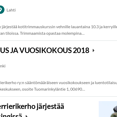
Lahti
y järjestää kotitrimmauskurssin vehnille lauantaina 10.3 ja kerryi
an tiloissa. Trimmaamista opastaa molempina…
US JA VUOSIKOKOUS 2018
nki
rierikerho ry:n sääntömääräiseen vuosikokoukseen ja luentotilais
keskukseen, osoite Tuomarinkyläntie 1, 00690…
rrierikerho järjestää
singissä