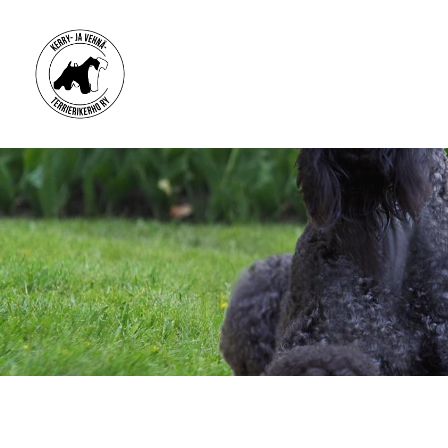
Siirry
sivun
sisältöön
Kerry- ja vehnäterrierikerho