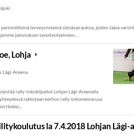
äjoki
n perinnöllisinä terveysriskeinä silmäsairauksia, joiden takia varsi
rotujemme jalostuksen tavoiteohjelmien…
oe, Lohja
a, Lägi-Areena
ärjestää rally-tokokilpailut Lohjan Lägi-Areenalla
 yhteydessä ratkotaan kerhon rally-tokomestaruus
mii Heikki…
litykoulutus la 7.4.2018 Lohjan Lägi-