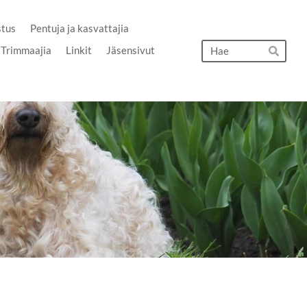
stus
Pentuja ja kasvattajia
Hak
Trimmaajia
Linkit
Jäsensivut
Hae