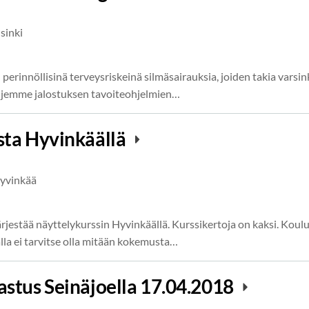
sinki
n perinnöllisinä terveysriskeinä silmäsairauksia, joiden takia varsi
rotujemme jalostuksen tavoiteohjelmien…
sta Hyvinkäällä
yvinkää
rjestää näyttelykurssin Hyvinkäällä. Kurssikertoja on kaksi. Koulut
lla ei tarvitse olla mitään kokemusta…
stus Seinäjoella 17.04.2018