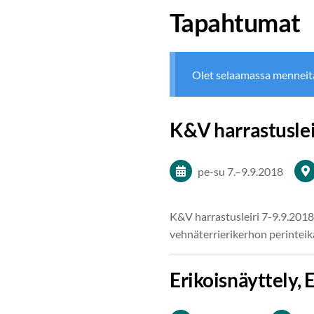
Tapahtumat
Olet selaamassa menneit
K&V harrastuslei
pe-su
7.
–
9.9.2018
K&V harrastusleiri 7-9.9.201
vehnäterrierikerhon perinteikä
Erikoisnäyttely,